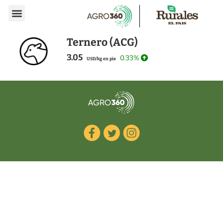
Ternero (ACG)
3.05
0.33%
USD/kg en pie