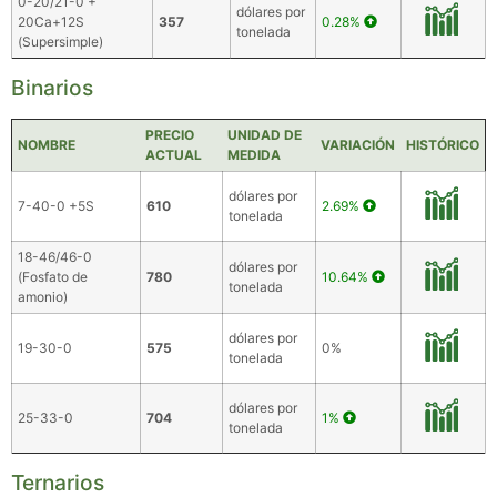
0-20/21-0 +
dólares por
20Ca+12S
357
0.28%
tonelada
(Supersimple)
Binarios
PRECIO
UNIDAD DE
NOMBRE
VARIACIÓN
HISTÓRICO
ACTUAL
MEDIDA
dólares por
7-40-0 +5S
610
2.69%
tonelada
18-46/46-0
dólares por
(Fosfato de
780
10.64%
tonelada
amonio)
dólares por
19-30-0
575
0%
tonelada
dólares por
25-33-0
704
1%
tonelada
Ternarios