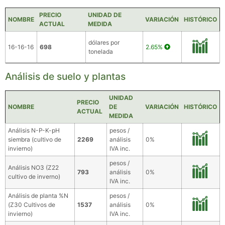
PRECIO
UNIDAD DE
NOMBRE
VARIACIÓN
HISTÓRICO
ACTUAL
MEDIDA
dólares por
16-16-16
698
2.65%
tonelada
Análisis de suelo y plantas
UNIDAD
PRECIO
NOMBRE
DE
VARIACIÓN
HISTÓRICO
ACTUAL
MEDIDA
Análisis N-P-K-pH
pesos /
siembra (cultivo de
2269
análisis
0%
invierno)
IVA inc.
pesos /
Análisis NO3 (Z22
793
análisis
0%
cultivo de inverno)
IVA inc.
Análisis de planta %N
pesos /
(Z30 Cultivos de
1537
análisis
0%
invierno)
IVA inc.