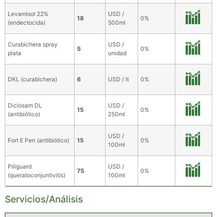
Levamisol 22%
USD /
18
0%
(endectocida)
500ml
Curabichera spray
USD /
5
0%
plata
unidad
DKL (curabichera)
6
USD / lt
0%
Diclosam DL
USD /
15
0%
(antibiótico)
250ml
USD /
Fort E Pen (antibiótico)
15
0%
100ml
Piliguard
USD /
75
0%
(queratoconjuntivitis)
100ml
Servicios/Análisis