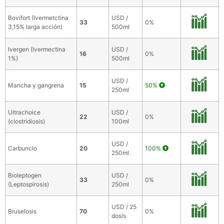
Bovifort (Ivermetctina
USD /
33
0%
3,15% larga acción)
500ml
Ivergen (Ivermectina
USD /
16
0%
1%)
500ml
USD /
Mancha y gangrena
15
50%
250ml
Ultrachoice
USD /
22
0%
(clostridiosis)
100ml
USD /
Carbunclo
20
100%
250ml
Bioleptogen
USD /
33
0%
(Leptospirosis)
250ml
USD / 25
Bruselosis
70
0%
dosis