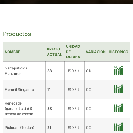
Productos
UNIDAD
PRECIO
NOMBRE
DE
VARIACIÓN
HISTÓRICO
ACTUAL
MEDIDA
Garrapaticida
38
USD / lt
0%
Fluazuron
Fipronil Singarrap
11
USD / lt
0%
Renegade
(garrapaticida) 0
38
USD / lt
0%
tiempo de espera
Picloram (Tordon)
21
USD / lt
0%