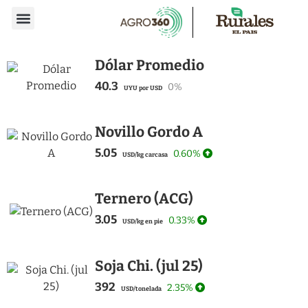
Dólar Promedio
40.3
0%
UYU por USD
Novillo Gordo A
5.05
0.60%
USD/kg carcasa
Ternero (ACG)
3.05
0.33%
USD/kg en pie
Soja Chi. (jul 25)
392
2.35%
USD/tonelada